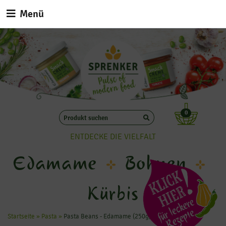
Menü
0
ENTDECKE DIE VIELFALT
Edamame
Bohnen
Kürbis
Startseite
»
Pasta
»
Pasta Beans - Edamame (250g)