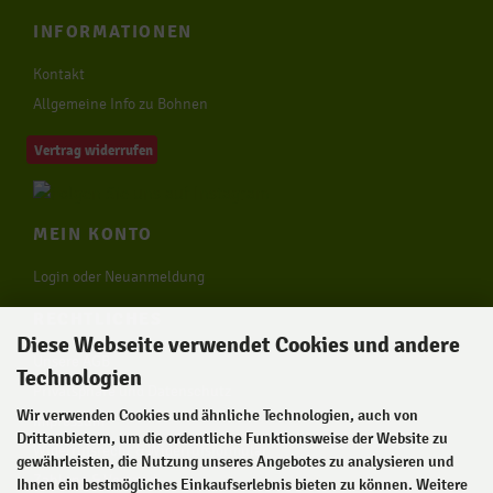
INFORMATIONEN
Kontakt
Allgemeine Info zu Bohnen
Vertrag widerrufen
MEIN KONTO
Login oder Neuanmeldung
RECHTLICHES
Diese Webseite verwendet Cookies und andere
Unsere AGB
Technologien
Privatsphäre und Datenschutz
Wir verwenden Cookies und ähnliche Technologien, auch von
Impressum
Drittanbietern, um die ordentliche Funktionsweise der Website zu
Widerrufsrecht & Widerrufsformular
gewährleisten, die Nutzung unseres Angebotes zu analysieren und
Zahlung & Versand
Ihnen ein bestmögliches Einkaufserlebnis bieten zu können. Weitere