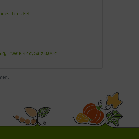
ugesetztes Fett.
 g, Eiweiß 42 g, Salz 0,04 g
mmen.