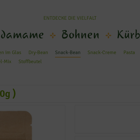
ENTDECKE DIE VIELFALT
damame
Bohnen
Kürb
n im Glas
Dry-Bean
Snack-Bean
Snack-Creme
Pasta
el-Mix
Stoffbeutel
0g )