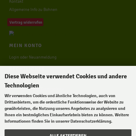
Kontakt
Allgemeine Info zu Bohnen
Vertrag widerrufen
MEIN KONTO
Login oder Neuanmeldung
RECHTLICHES
Diese Webseite verwendet Cookies und andere
Unsere AGB
Technologien
Privatsphäre und Datenschutz
Wir verwenden Cookies und ähnliche Technologien, auch von
Impressum
Drittanbietern, um die ordentliche Funktionsweise der Website zu
Widerrufsrecht & Widerrufsformular
gewährleisten, die Nutzung unseres Angebotes zu analysieren und
Zahlung & Versand
Ihnen ein bestmögliches Einkaufserlebnis bieten zu können. Weitere
Informationen finden Sie in unserer Datenschutzerklärung.
Lieferzeit
Cookie Einstellungen
ALLE AKZEPTIEREN