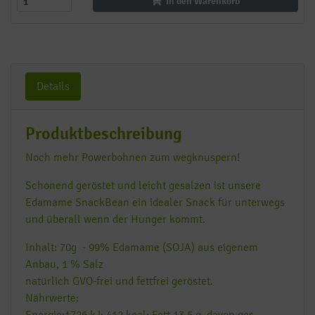
In den Warenkorb
Details
Produktbeschreibung
Noch mehr Powerbohnen zum wegknuspern!
Schonend geröstet und leicht gesalzen ist unsere
Edamame SnackBean ein idealer Snack für unterwegs
und überall wenn der Hunger kommt.
Inhalt: 70g - 99% Edamame (SOJA) aus eigenem
Anbau, 1 % Salz
natürlich GVO-frei und fettfrei geröstet.
Nährwerte:
Energie:1726 kJ; 412 kcal; Fett 13,5 g, davon ges.