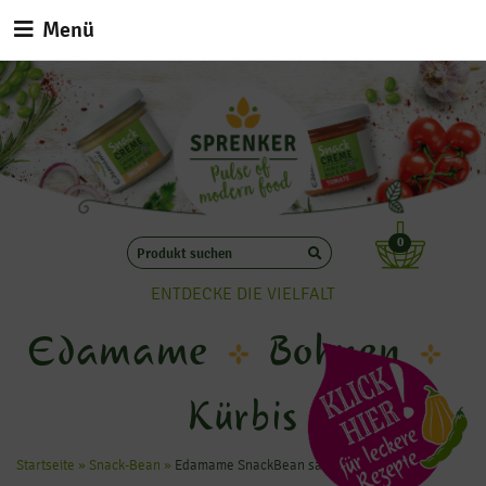
Menü
0
ENTDECKE DIE VIELFALT
Edamame
Bohnen
Kürbis
Startseite
»
Snack-Bean
»
Edamame SnackBean salzig (375 g)