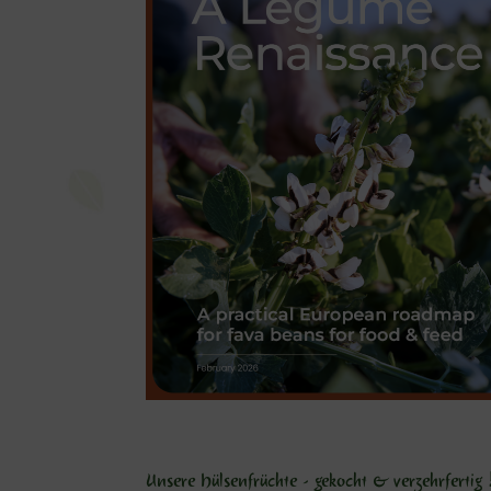
Unsere Hülsenfrüchte - gekocht & verzehrfertig !