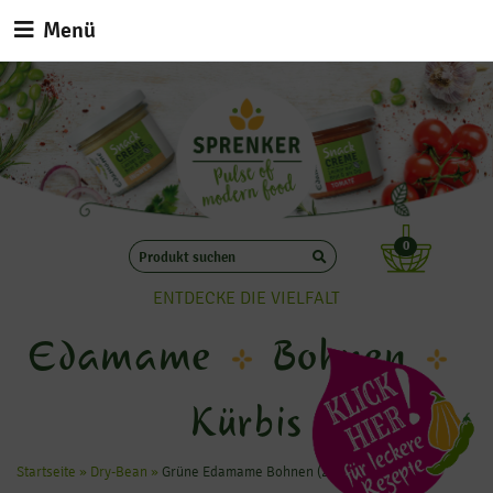
Menü
0
ENTDECKE DIE VIELFALT
Edamame
Bohnen
Kürbis
Startseite
»
Dry-Bean
»
Grüne Edamame Bohnen (250g)