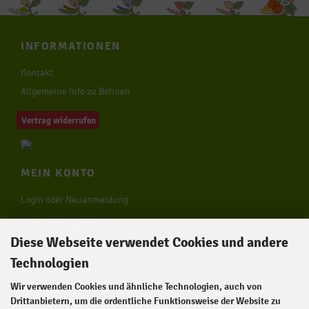
INFORMATIONEN
Kontakt
Allgemeine Info zu Bohnen
Vertrag widerrufen
MEIN KONTO
Login oder Neuanmeldung
RECHTLICHES
Diese Webseite verwendet Cookies und andere
Unsere AGB
Technologien
Privatsphäre und Datenschutz
Wir verwenden Cookies und ähnliche Technologien, auch von
Impressum
Drittanbietern, um die ordentliche Funktionsweise der Website zu
Widerrufsrecht & Widerrufsformular