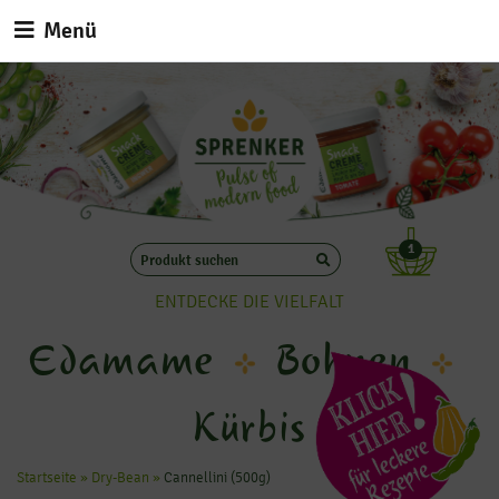
Menü
1
ENTDECKE DIE VIELFALT
Edamame
Bohnen
Kürbis
Startseite
»
Dry-Bean
»
Cannellini (500g)