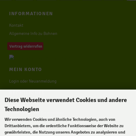
INFORMATIONEN
Kontakt
Allgemeine Info zu Bohnen
Vertrag widerrufen
MEIN KONTO
Login oder Neuanmeldung
RECHTLICHES
Diese Webseite verwendet Cookies und andere
Unsere AGB
Technologien
Privatsphäre und Datenschutz
Wir verwenden Cookies und ähnliche Technologien, auch von
Impressum
Drittanbietern, um die ordentliche Funktionsweise der Website zu
Widerrufsrecht & Widerrufsformular
gewährleisten, die Nutzung unseres Angebotes zu analysieren und