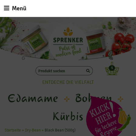
Menü
1
ENTDECKE DIE VIELFALT
Edamame
Bohnen
Kürbis
Startseite
»
Dry-Bean
»
Black Bean (500g)