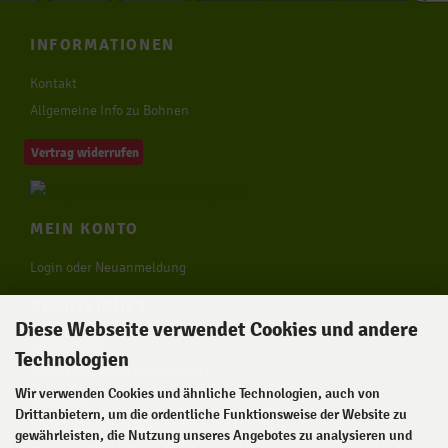
INFORMATIONEN
Kontakt
Allgemeine Info zu Bohnen
Vertrag widerrufen
MEIN KONTO
Login oder Neuanmeldung
RECHTLICHES
Diese Webseite verwendet Cookies und andere
Unsere AGB
Technologien
Privatsphäre und Datenschutz
Wir verwenden Cookies und ähnliche Technologien, auch von
Impressum
Drittanbietern, um die ordentliche Funktionsweise der Website zu
Widerrufsrecht & Widerrufsformular
gewährleisten, die Nutzung unseres Angebotes zu analysieren und