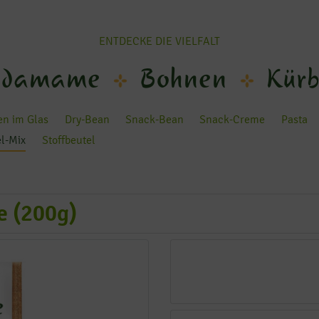
ENTDECKE DIE VIELFALT
damame
Bohnen
Kürb
n im Glas
Dry-Bean
Snack-Bean
Snack-Creme
Pasta
el-Mix
Stoffbeutel
e (200g)