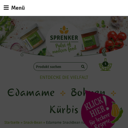
Menü
1
ENTDECKE DIE VIELFALT
Edamame
Bohnen
Kürbis
Startseite
»
Snack-Bean
»
Edamame SnackBean naturell (375 g)