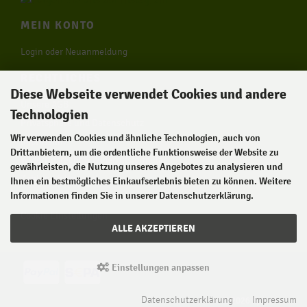
MEIN KONTO
Login oder Neuanmeldung
RECHTLICHES
Diese Webseite verwendet Cookies und andere
Unsere AGB
Technologien
Privatsphäre und Datenschutz
Wir verwenden Cookies und ähnliche Technologien, auch von
Impressum
Drittanbietern, um die ordentliche Funktionsweise der Website zu
Widerrufsrecht & Widerrufsformular
gewährleisten, die Nutzung unseres Angebotes zu analysieren und
Zahlung & Versand
Ihnen ein bestmögliches Einkaufserlebnis bieten zu können. Weitere
Informationen finden Sie in unserer Datenschutzerklärung.
Lieferzeit
Cookie Einstellungen
ALLE AKZEPTIEREN
Einstellungen anpassen
Datenschutzerklärung
Impressum
© 2026 Sprenker