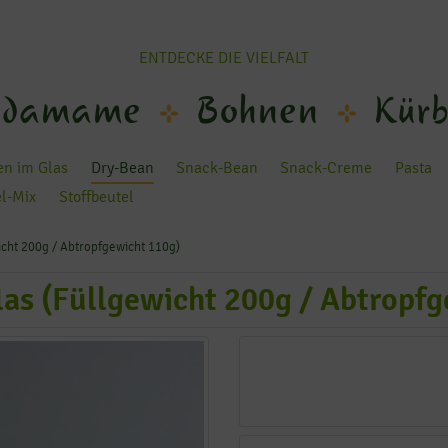
ENTDECKE DIE VIELFALT
damame
Bohnen
Kürb
n im Glas
Dry-Bean
Snack-Bean
Snack-Creme
Pasta
el-Mix
Stoffbeutel
ht 200g / Abtropfgewicht 110g)
s (Füllgewicht 200g / Abtropfg