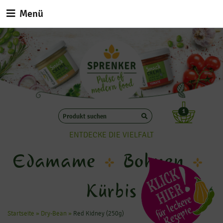
Menü
1
ENTDECKE DIE VIELFALT
Edamame
Bohnen
Kürbis
Startseite
»
Dry-Bean
»
Red Kidney (250g)