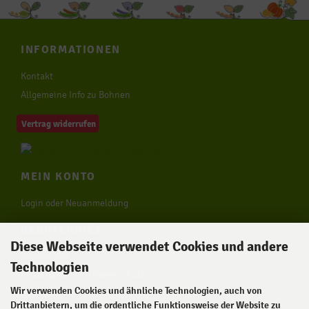
INFORMATIONEN
Kontakt
Allgemeine Info zu Bohnen
Vertrag widerrufen
MEIN KONTO
Login oder Neuanmeldung
RECHTLICHES
Diese Webseite verwendet Cookies und andere
Unsere AGB
Technologien
Privatsphäre und Datenschutz
Wir verwenden Cookies und ähnliche Technologien, auch von
Impressum
Drittanbietern, um die ordentliche Funktionsweise der Website zu