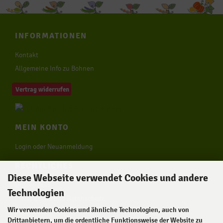
INFORMATIONEN
Kontakt
Allgemeine Info zu Bohnen
Vertrag widerrufen
MEIN KONTO
Login oder Neuanmeldung
RECHTLICHES
Diese Webseite verwendet Cookies und andere
Unsere AGB
Technologien
Privatsphäre und Datenschutz
Wir verwenden Cookies und ähnliche Technologien, auch von
Impressum
Drittanbietern, um die ordentliche Funktionsweise der Website zu