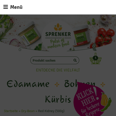
Menü
1
ENTDECKE DIE VIELFALT
Edamame
Bohnen
Kürbis
Startseite
»
Dry-Bean
»
Red Kidney (500g)