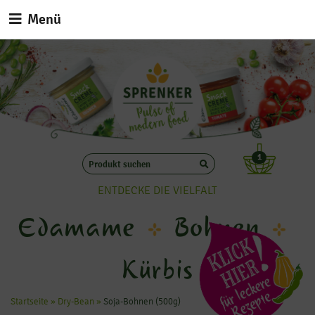
Menü
1
ENTDECKE DIE VIELFALT
Edamame
Bohnen
Kürbis
Startseite
»
Dry-Bean
»
Soja-Bohnen (500g)