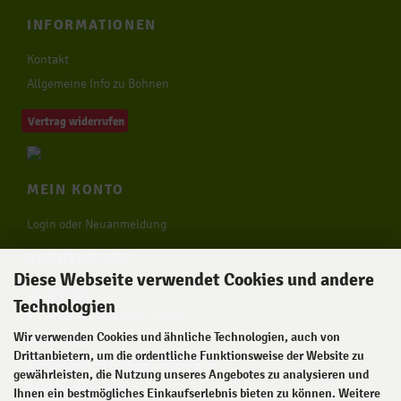
INFORMATIONEN
Kontakt
Allgemeine Info zu Bohnen
Vertrag widerrufen
MEIN KONTO
Login oder Neuanmeldung
RECHTLICHES
Diese Webseite verwendet Cookies und andere
Unsere AGB
Technologien
Privatsphäre und Datenschutz
Wir verwenden Cookies und ähnliche Technologien, auch von
Impressum
Drittanbietern, um die ordentliche Funktionsweise der Website zu
Widerrufsrecht & Widerrufsformular
gewährleisten, die Nutzung unseres Angebotes zu analysieren und
Zahlung & Versand
Ihnen ein bestmögliches Einkaufserlebnis bieten zu können. Weitere