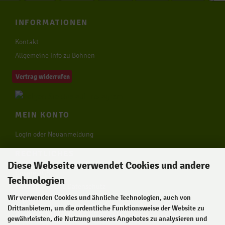
INFORMATIONEN
Kontakt
Allgemeine Info zu Bohnen
Vertrag widerrufen
MEIN KONTO
Login oder Neuanmeldung
RECHTLICHES
Diese Webseite verwendet Cookies und andere
Unsere AGB
Technologien
Privatsphäre und Datenschutz
Wir verwenden Cookies und ähnliche Technologien, auch von
Impressum
Drittanbietern, um die ordentliche Funktionsweise der Website zu
Widerrufsrecht & Widerrufsformular
gewährleisten, die Nutzung unseres Angebotes zu analysieren und