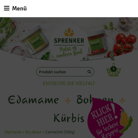
Menü
1
ENTDECKE DIE VIELFALT
Edamame
Bohnen
Kürbis
Startseite
»
Dry-Bean
»
Cannellini (500g)