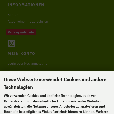
INFORMATIONEN
Kontakt
Allgemeine Info zu Bohnen
Vertrag widerrufen
MEIN KONTO
Login oder Neuanmeldung
RECHTLICHES
Diese Webseite verwendet Cookies und andere
Unsere AGB
Technologien
Privatsphäre und Datenschutz
Wir verwenden Cookies und ähnliche Technologien, auch von
Impressum
Drittanbietern, um die ordentliche Funktionsweise der Website zu
Widerrufsrecht & Widerrufsformular
gewährleisten, die Nutzung unseres Angebotes zu analysieren und
Zahlung & Versand
Ihnen ein bestmögliches Einkaufserlebnis bieten zu können. Weitere