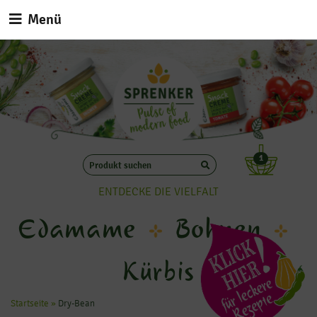
Menü
1
ENTDECKE DIE VIELFALT
Edamame
Bohnen
Kürbis
Startseite
»
Dry-Bean