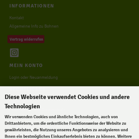
INFORMATIONEN
Kontakt
Allgemeine Info zu Bohnen
Vertrag widerrufen
MEIN KONTO
Login oder Neuanmeldung
RECHTLICHES
Diese Webseite verwendet Cookies und andere
Unsere AGB
Technologien
Privatsphäre und Datenschutz
Wir verwenden Cookies und ähnliche Technologien, auch von
Impressum
Drittanbietern, um die ordentliche Funktionsweise der Website zu
Widerrufsrecht & Widerrufsformular
gewährleisten, die Nutzung unseres Angebotes zu analysieren und
Zahlung & Versand
Ihnen ein bestmögliches Einkaufserlebnis bieten zu können. Weitere