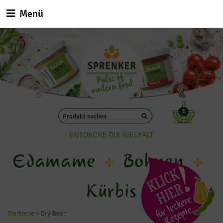
Menü
1
ENTDECKE DIE VIELFALT
Edamame
Bohnen
Kürbis
Startseite
»
Dry-Bean