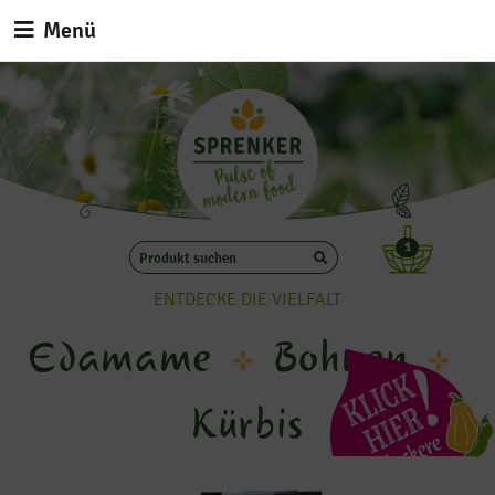
Menü
1
ENTDECKE DIE VIELFALT
Edamame
Bohnen
Kürbis