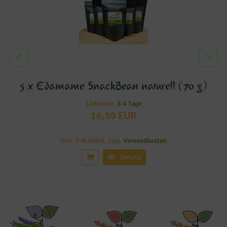
Zurück
We
5 x Edamame SnackBean naturell (70 g)
Lieferzeit:
3-4 Tage
16,50 EUR
inkl. 7 % MwSt. zzgl.
Versandkosten
Details